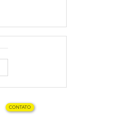
so usar pasta fluoretada para
ilho?
CONTATO