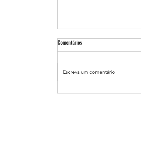
Comentários
Escreva um comentário
Como ajudar as crianças a dormir
melhor durante a pandemia de
COVID-19