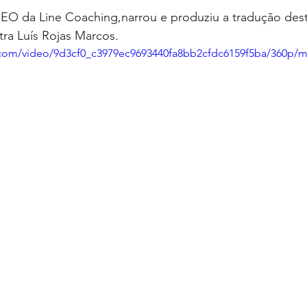
CEO da Line Coaching,narrou e produziu a tradução dest
tra Luís Rojas Marcos.
ic.com/video/9d3cf0_c3979ec9693440fa8bb2cfdc6159f5ba/360p/m