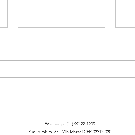
Filhos (e pais) devem acreditar em
Preci
suas habilidades.
meu f
berçário
|
Infantil
educador@alegriadavila.com.br
Whatsapp: (11) 97122-1205
Rua Ibimirim, 85 - Vila Mazzei CEP 02312-020