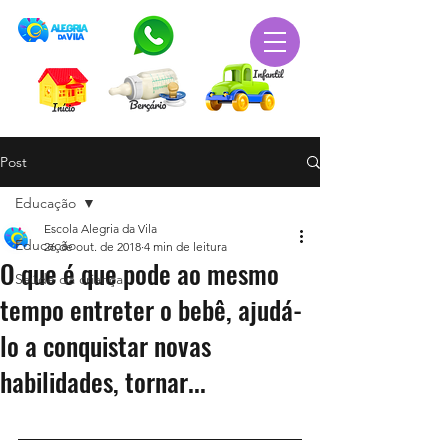
Post
Educação
Escola Alegria da Vila
Educação
26 de out. de 2018
4 min de leitura
O que é que pode ao mesmo
Saúde da criança
tempo entreter o bebê, ajudá-
lo a conquistar novas
habilidades, tornar...