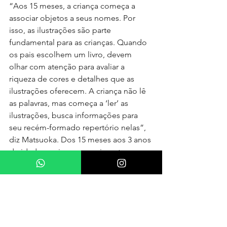
“Aos 15 meses, a criança começa a 
associar objetos a seus nomes. Por 
isso, as ilustrações são parte 
fundamental para as crianças. Quando 
os pais escolhem um livro, devem 
olhar com atenção para avaliar a 
riqueza de cores e detalhes que as 
ilustrações oferecem. A criança não lê 
as palavras, mas começa a ‘ler’ as 
ilustrações, busca informações para 
seu recém-formado repertório nelas”, 
diz Matsuoka. Dos 15 meses aos 3 anos 
de idade, a criança experimenta uma 
série de conquistas: o 
desenvolvimento da linguagem, a 
habilidade motora para caminhar e 
pegar um objeto e percepção visual e 
sonora. “No que se refere à linguagem 
e ao aprendizado de nomear objetos e 