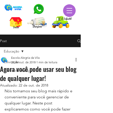
Post
Educação
Escola Alegria da Vila
Educação
22 de out. de 2018
1 min de leitura
Agora você pode usar seu blog
Saúde da criança
de qualquer lugar!
Atualizado:
22 de out. de 2018
Nós tornamos seu blog mais rápido e 
conveniente para você gerenciar de 
qualquer lugar. Neste post 
explicaremos como você pode fazer 