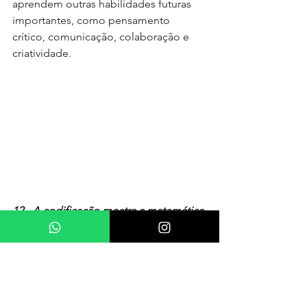
aprendem outras habilidades futuras 
importantes, como pensamento 
crítico, comunicação, colaboração e 
criatividade.
12 - A codificação mostra a matemática 
em ação 
- A codificação mostra às 
crianças a aplicação prática da 
matemática e por que ela é tão 
importante. As instruções de 
codificação geralmente contêm 