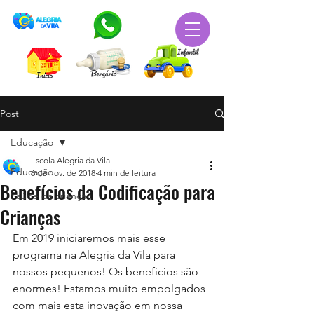
Post
Educação
Escola Alegria da Vila
Educação
6 de nov. de 2018
4 min de leitura
Benefícios da Codificação para
Saúde da criança
Crianças
Em 2019 iniciaremos mais esse 
programa na Alegria da Vila para 
nossos pequenos! Os benefícios são 
enormes! Estamos muito empolgados 
com mais esta inovação em nossa 