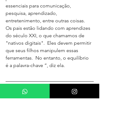
essenciais para comunicação, 
pesquisa, aprendizado, 
entretenimento, entre outras coisas.  
Os pais estão lidando com aprendizes 
do século XXI, o que chamamos de 
"nativos digitais".  Eles devem permitir 
que seus filhos manipulem essas 
ferramentas.  No entanto, o equilíbrio 
é a palavra-chave ”, diz ela. 
Os pais precisam se encarregar de 
gerenciar o uso equilibrado da 
tecnologia em casa.  Além de usar 
gadgets, eles devem ser capazes de 
encorajar seus filhos a se 
desenvolverem fisicamente, melhorar 