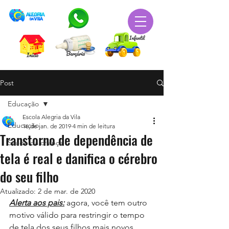
Post
Educação
Escola Alegria da Vila
Educação
16 de jan. de 2019
4 min de leitura
Transtorno de dependência de
Saúde da criança
tela é real e danifica o cérebro
do seu filho
Atualizado:
2 de mar. de 2020
Alerta aos pais:
 agora, você tem outro 
motivo válido para restringir o tempo 
de tela dos seus filhos mais novos. 