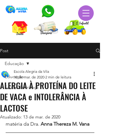
Post
Educação
Escola Alegria da Vila
Educação
10 de mar. de 2020
2 min de leitura
ALERGIA À PROTEÍNA DO LEITE
Saúde da criança
DE VACA e INTOLERÂNCIA À
LACTOSE
Atualizado:
13 de mar. de 2020
matéria da Dra. 
Anna Thereza M. Vana